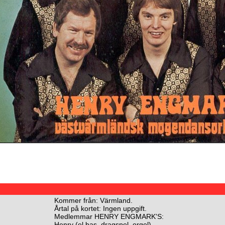
Kommer från: Värmland.
Årtal på kortet: Ingen uppgift.
Medlemmar HENRY ENGMARK'S:
Henry (el.bas, dragspel, orgel)