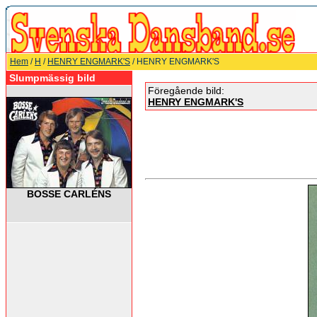
Hem
/
H
/
HENRY ENGMARK'S
/ HENRY ENGMARK'S
Slumpmässig bild
Föregående bild:
HENRY ENGMARK'S
BOSSE CARLÉNS