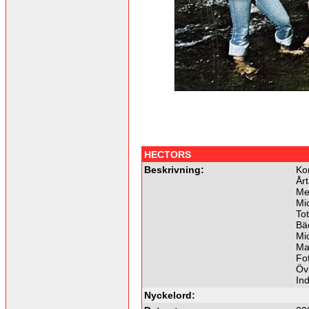
HECTORS
Beskrivning:
Ko
Årt
Me
Mic
To
Bäc
Mic
Ma
Fot
Öv
In
Nyckelord: