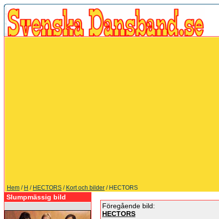
Hem
/
H
/
HECTORS
/
Kort och bilder
/ HECTORS
Slumpmässig bild
Föregående bild:
HECTORS