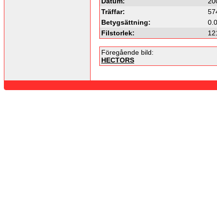
Datum:
20
Träffar:
57
Betygsättning:
0.
Filstorlek:
12
Föregående bild:
HECTORS