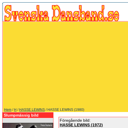
Hem
/
H
/
HASSE LEWINS
/ HASSE LEWINS (1980)
Slumpmässig bild
Föregående bild:
HASSE LEWINS (1972)