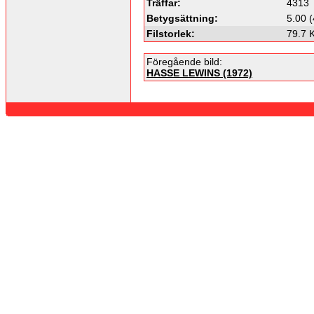
Träffar:
4313
Betygsättning:
5.00 (
Filstorlek:
79.7 
Föregående bild:
HASSE LEWINS (1972)