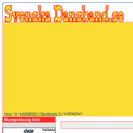
Hem
/
H
/
HARMONY (Stockholm ?)
/ HARMONY
Slumpmässig bild