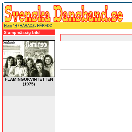
Hem
/
H
/
HÄRADZ
/ HÄRADZ
Slumpmässig bild
FLAMINGOKVINTETTEN
(1975)