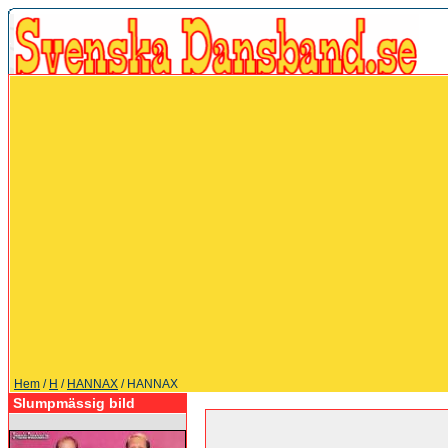
Hem
/
H
/
HANNAX
/ HANNAX
Slumpmässig bild