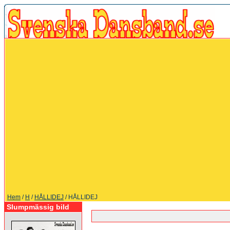
Hem
/
H
/
HÅLLIDEJ
/ HÅLLIDEJ
Slumpmässig bild