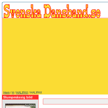
Hem
/
H
/
HALIFAX
/ HALIFAX
Slumpmässig bild