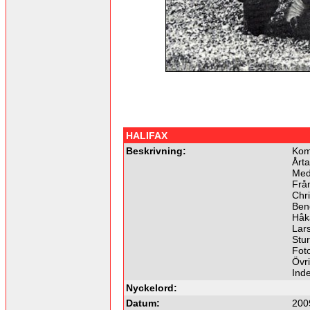
HALIFAX
Beskrivning:
Kom
Årta
Med
Frå
Chri
Ben
Håk
Lar
Stu
Foto
Övri
Ind
Nyckelord:
Datum:
200