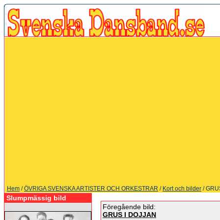
Hem
/
ÖVRIGA SVENSKA ARTISTER OCH ORKESTRAR
/
Kort och bilder
/ GRU
Slumpmässig bild
Föregående bild:
GRUS I DOJJAN