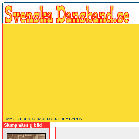
Hem
/
F
/
FREDDY BARON
/ FREDDY BARON
Slumpmässig bild