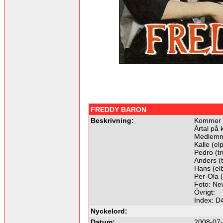
FREDDY BARON
Beskrivning:
Kommer f
Årtal på 
Medlemm
Kalle (el
Pedro (t
Anders (
Hans (el
Per-Ola (
Foto: Ne
Övrigt:
Index: D
Nyckelord:
Datum:
2008-07-