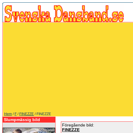
Hem
/
F
/
FINEZZE
/ FINEZZE
Slumpmässig bild
Föregående bild:
FINEZZE