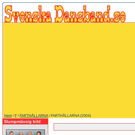
Hem
/
F
/
FARTHÅLLARNA
/ FARTHÅLLARNA (2004)
Slumpmässig bild