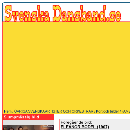
Hem
/
ÖVRIGA SVENSKA ARTISTER OCH ORKESTRAR
/
Kort och bilder
/ FAM
Slumpmässig bild
Föregående bild:
ELEANOR BODEL (1967)