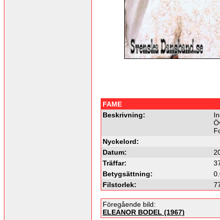
FAME
Beskrivning:
I
Öv
F
Nyckelord:
Datum:
2
Träffar:
3
Betygsättning:
0.
Filstorlek:
7
Föregående bild:
ELEANOR BODEL (1967)