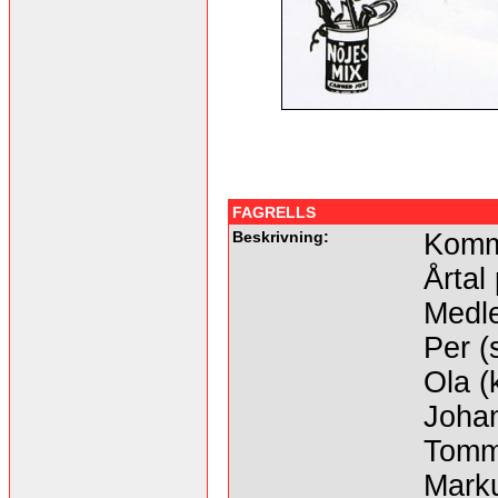
FAGRELLS
Beskrivning:
Komme
Årtal
Medl
Per (
Ola (
Johan
Tomm
Marku