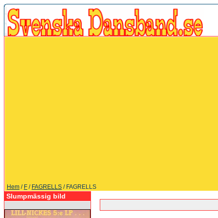
Hem
/
F
/
FAGRELLS
/ FAGRELLS
Slumpmässig bild