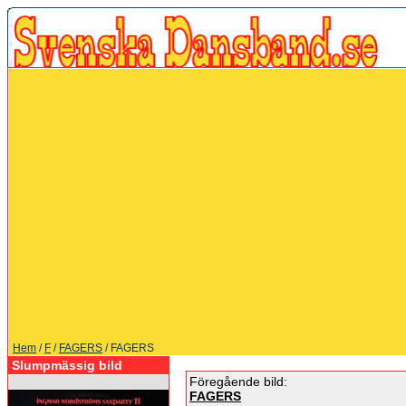
Hem
/
F
/
FAGERS
/ FAGERS
Slumpmässig bild
Föregående bild:
FAGERS