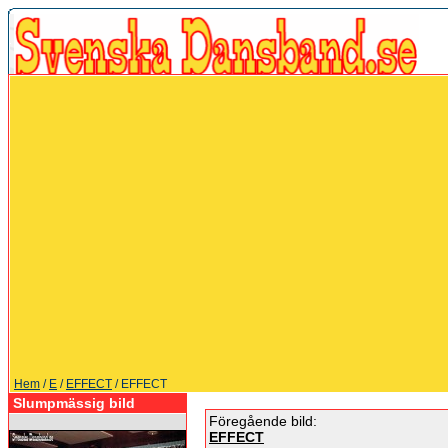
Hem
/
E
/
EFFECT
/ EFFECT
Slumpmässig bild
Föregående bild:
EFFECT