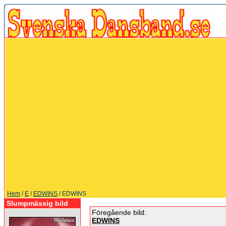
Hem
/
E
/
EDWINS
/ EDWINS
Slumpmässig bild
Föregående bild:
EDWINS