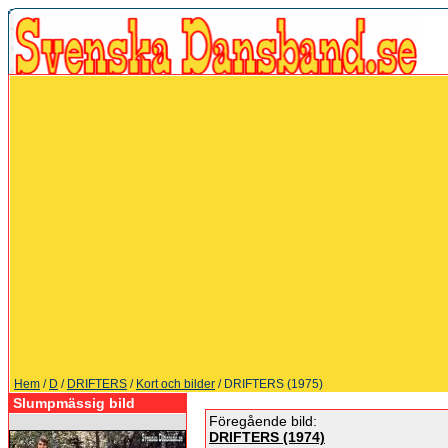
Hem
/
D
/
DRIFTERS
/
Kort och bilder
/ DRIFTERS (1975)
Slumpmässig bild
Föregående bild:
DRIFTERS (1974)