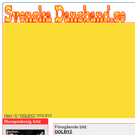
Hem
/
D
/
DOLBYZ
/ DOLBYZ
Slumpmässig bild
Föregående bild:
DOLBYZ