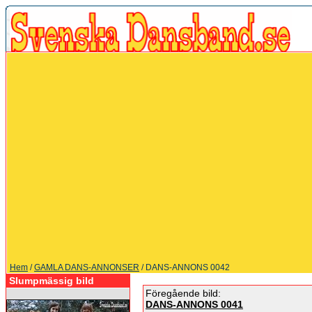
Hem
/
GAMLA DANS-ANNONSER
/ DANS-ANNONS 0042
Slumpmässig bild
Föregående bild:
DANS-ANNONS 0041