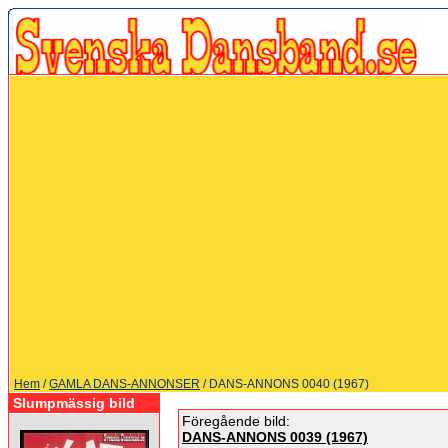
Hem
/
GAMLA DANS-ANNONSER
/ DANS-ANNONS 0040 (1967)
Slumpmässig bild
Föregående bild:
DANS-ANNONS 0039 (1967)