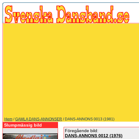
Hem
/
GAMLA DANS-ANNONSER
/ DANS-ANNONS 0013 (1981)
Slumpmässig bild
Föregående bild:
DANS-ANNONS 0012 (1976)