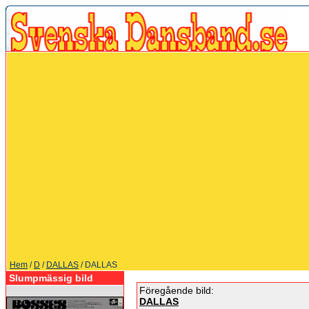
Hem
/
D
/
DALLAS
/ DALLAS
Slumpmässig bild
Föregående bild:
DALLAS