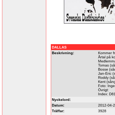
DALLAS
Beskrivning:
Kommer f
Årtal på ko
Medlemma
Tomas (sån
Bosse (sång
Jan-Eric (s
Roddy (så
Kent (sån
Foto: Inge
Övrigt:
Index: D8
Nyckelord:
Datum:
2012-04-2
Träffar:
3928