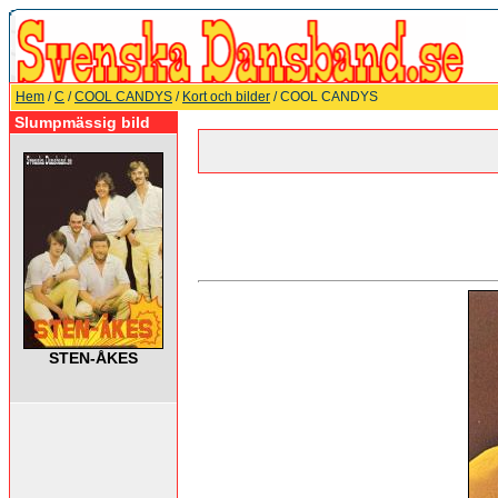
Hem
/
C
/
COOL CANDYS
/
Kort och bilder
/ COOL CANDYS
Slumpmässig bild
STEN-ÅKES