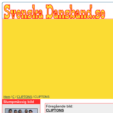
Hem
/
C
/
CLIPTONS
/ CLIPTONS
Slumpmässig bild
Föregående bild:
CLIPTONS