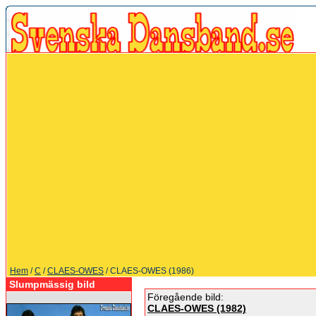
Hem
/
C
/
CLAES-OWES
/ CLAES-OWES (1986)
Slumpmässig bild
Föregående bild:
CLAES-OWES (1982)