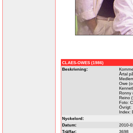
CLAES-OWES (1986)
Beskrivning:
Kommer
Årtal p
Medle
Owe (or
Kenneth
Ronny (
Reino 
Foto: C
Övrigt:
Index:
Nyckelord:
Datum:
2010-0
Träffar:
3698