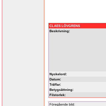
CLAES LÖVGRENS
Beskrivning:
Nyckelord:
Datum:
Träffar:
Betygsättning:
Filstorlek:
Föregående bild: