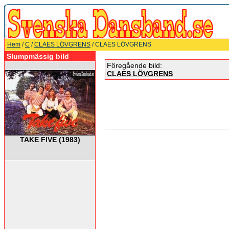
Hem
/
C
/
CLAES LÖVGRENS
/ CLAES LÖVGRENS
Slumpmässig bild
Föregående bild:
CLAES LÖVGRENS
TAKE FIVE (1983)