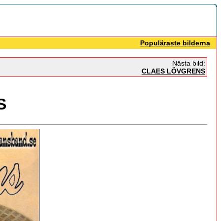
Populäraste bilderna
Nästa bild:
CLAES LÖVGRENS
S