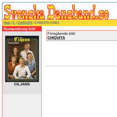
Hem
/
C
/
CHIQUITA
/ CHIQUITA (1992)
Slumpmässig bild
Föregående bild:
CHIQUITA
CILJANS