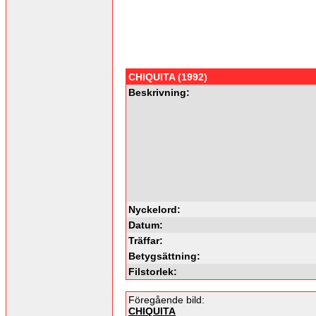
CHIQUITA (1992)
Beskrivning:
Nyckelord:
Datum:
Träffar:
Betygsättning:
Filstorlek:
Föregående bild:
CHIQUITA