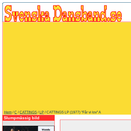
Hem
/
C
/
CATTINGS
/
LP
/ CATTINGS LP (1977) "Får vi lov" A
Slumpmässig bild