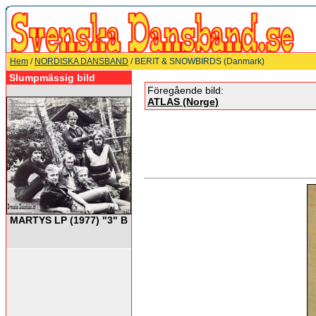
Hem
/
NORDISKA DANSBAND
/ BERIT & SNOWBIRDS (Danmark)
Slumpmässig bild
Föregående bild:
ATLAS (Norge)
MARTYS LP (1977) "3" B