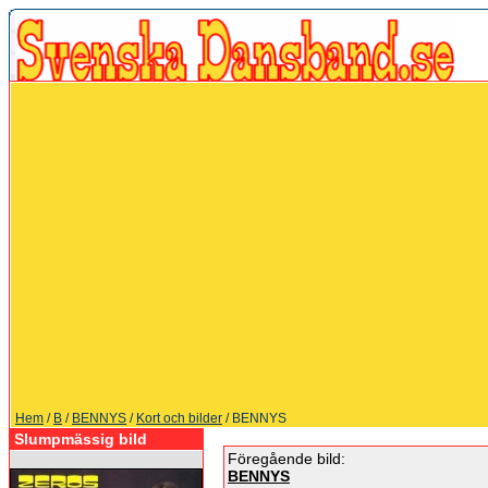
Hem
/
B
/
BENNYS
/
Kort och bilder
/ BENNYS
Slumpmässig bild
Föregående bild:
BENNYS