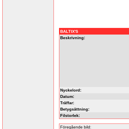
BALTIX'S
Beskrivning:
Nyckelord:
Datum:
Träffar:
Betygsättning:
Filstorlek:
Föregående bild: