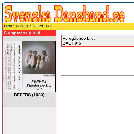
Hem
/
B
/
BALTIX'S
/ BALTIX'S
Slumpmässig bild
Föregående bild:
BALTIX'S
BEPERS (1983)