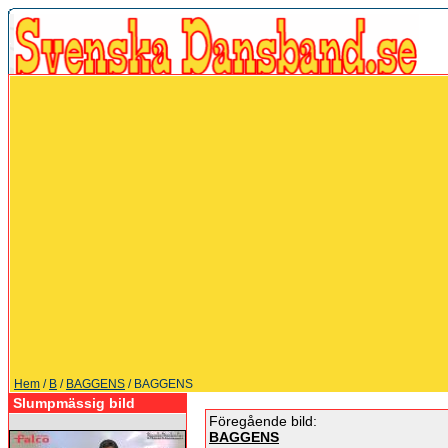
Hem
/
B
/
BAGGENS
/ BAGGENS
Slumpmässig bild
Föregående bild:
BAGGENS