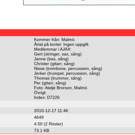
Kommer från: Malmö.
Årtal på kortet: Ingen uppgift.
Medlemmar i AJAX:
Gert (stringer, sax, sång)
Janne (bas, sång)
Christer (gitarr, sång)
Nisse (trombone, percussion, sång)
Jerker (trumpet, percussion, sång)
Thomas (trummor, sång)
Per (gitarr, sång)
Foto: Ateljé Brorson, Malmö.
Övrigt:
Index: D7226
2010-12-17 11:46
4649
4.50 (2 Röster)
73.1 KB