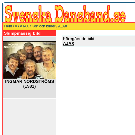
Hem
/
A
/
AJAX
/
Kort och bilder
/ AJAX
Slumpmässig bild
Föregående bild:
AJAX
INGMAR NORDSTRÖMS
(1981)